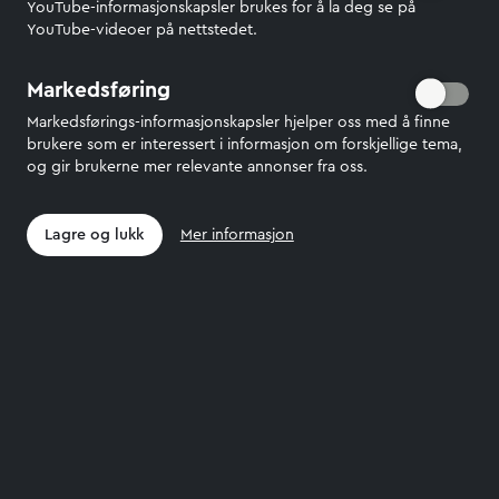
YouTube-informasjonskapsler brukes for å la deg se på
YouTube-videoer på nettstedet.
Mette Amblie Haugland
Markedsføring
Marked- og
Markedsførings-informasjonskapsler hjelper oss med å finne
kommunikasjonsrådgiver
brukere som er interessert i informasjon om forskjellige tema,
og gir brukerne mer relevante annonser fra oss.
E-post:
methaugland@mil.no
Lagre og lukk
Mer informasjon
Personvern