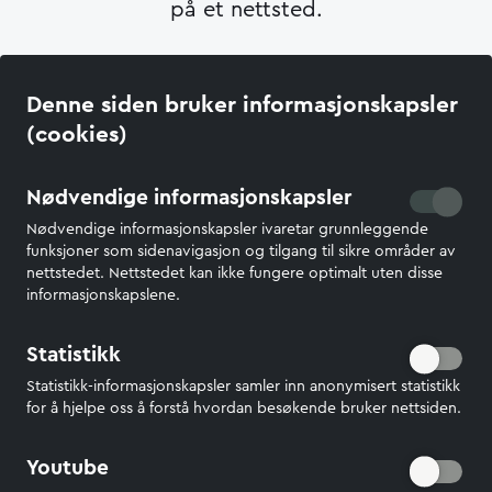
på et nettsted.
Oppdatert:
4. apr. 2025 10:06
Denne siden bruker informasjonskapsler
(cookies)
Nødvendige informasjonskapsler
Nettsidene administreres i fellesskap av de fem
militærkorpsene i Forsvaret. Forsvaret
Nødvendige informasjonskapsler ivaretar grunnleggende
funksjoner som sidenavigasjon og tilgang til sikre områder av
kommunikasjon er redaktør for nettstedet.
nettstedet. Nettstedet kan ikke fungere optimalt uten disse
informasjonskapslene.
Har du spørsmål eller innspill, ta gjerne kontakt
Statistikk
med nettredaktør.
Statistikk-informasjonskapsler samler inn anonymisert statistikk
for å hjelpe oss å forstå hvordan besøkende bruker nettsiden.
Youtube
NETTREDAKTØR